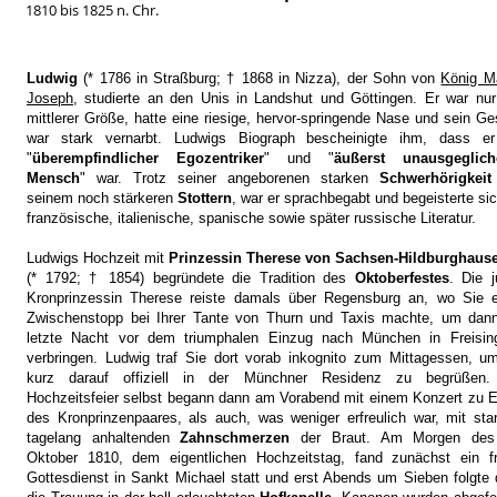
1810 bis 1825 n. Chr.
Ludwig
(* 1786 in Straßburg; † 1868 in Nizza), der Sohn von
König M
Joseph
, studierte an den Unis in Landshut und Göttingen. Er war nu
mittlerer Größe, hatte eine riesige, hervor-springende Nase und sein Ge
war stark vernarbt. Ludwigs Biograph bescheinigte ihm, dass er
"
überempfindlicher Egozentriker
" und "
äußerst unausgeglich
Mensch
" war. Trotz seiner angeborenen starken
Schwerhörigkeit
seinem noch stärkeren
Stottern
, war er sprachbegabt und begeisterte sic
französische, italienische, spanische sowie später russische Literatur.
Ludwigs Hochzeit mit
Prinzessin Therese von Sachsen-Hildburghaus
(* 1792; † 1854) begründete die Tradition des
Oktoberfestes
. Die 
Kronprinzessin Therese reiste damals über Regensburg an, wo Sie e
Zwischenstopp bei Ihrer Tante von Thurn und Taxis machte, um dann
letzte Nacht vor dem triumphalen Einzug nach München in Freisin
verbringen. Ludwig traf Sie dort vorab inkognito zum Mittagessen, u
kurz darauf offiziell i
n der Münchner Residenz zu begrüßen.
Hochzeitsfeier selbst begann dann am Vorabend mit einem Konzert zu 
des Kronprinzenpaares, als auch, was weniger erfreulich war, mit sta
tagelang anhaltenden
Zahnschmerzen
der Braut. Am Morgen des
Oktober 1810, dem eigentlichen Hochzeitstag, fand zunächst ein fr
Gottesdienst in Sankt Michael statt und erst Abends um Sieben folgte