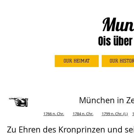
Mun
Ois über
OUR HEIMAT
OUR HISTO
München in Ze
1766 n. Chr.
1784 n. Chr.
1799 n. Chr. (I.)
1
Zu Ehren des Kronprinzen und sei