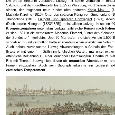
Die ersten Ehejahre verbrachte Ludwig mit seiner Gemahlin in Innsb
Salzburg und dann größtenteils bis 1825 in Würzburg, wo Therese die e
sieben, der insgesamt neun Kinder (den späteren
König Max II.
(18
Mathilde Karoline (1813), Otto, den späteren König von Griechenland (1
Theodolinde (1816),
Luitpold, und späteren Prinzregent
(1821), Adelg
(Duni), sowie Hildegard (1823/1825)) meist alleine aufzog. In seinen
fr
Kronprinzenjahren
unternahm Ludwig zahlreiche
Reisen nach Italie
er sich 1821 in die verheiratete Marianna Florenzi, "unter den Schönen
der Schönsten" verliebte. Über 30 Mal trafen sie sich. An die 1.500 B
schrieb er ihr und vermutlich hatte er ebenfalls einen unehrlichen Sohn mit
Auch schon zuvor suchte Ludwig Abwechslungen außerhalb der Ehe.
flirtete er mit einer Gräfin im Englischen Garten, mal unterhielt er
öffentliche Beziehung zu e
iner Münchner Opernsängerin. Überhaupt hiel
Ehe mit Therese Ludwig n
icht davon ab,
amouröse Abenteuer
mit and
Frauen einzugehen. Auch sein Biograph erkannte ein „
äußerst akt
erotisches Temperament
“.