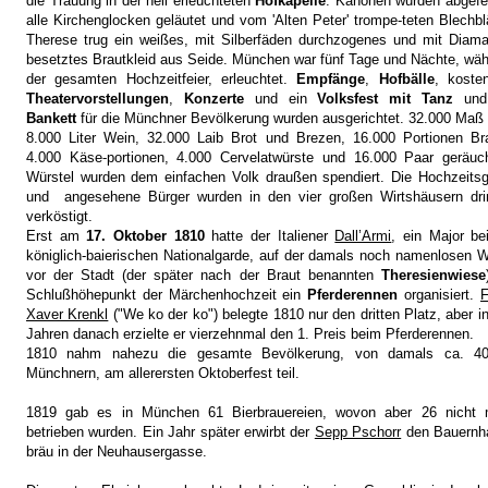
die Trauung in der hell erleuchteten
Hofkapelle
. Kanonen wurden abgefe
alle Kirchenglocken geläutet und vom 'Alten Peter' trompe-teten Blechbl
Therese trug ein weißes, mit Silberfäden durchzogenes und mit Diam
besetztes Brautkleid aus Seide. München war fünf Tage und Nächte, wä
der gesamten Hochzeitfeier, erleuchtet.
Empfänge
,
Hofbälle
, koste
Theatervorstellungen
,
Konzerte
und ein
Volksfest mit Tanz
und
Bankett
für die Münchner Bevölkerung wurden ausgerichtet. 32.000 Maß 
8.000 Liter Wein, 32.000 Laib Brot und Brezen, 16.000 Portionen Br
4.000 Käse-portionen, 4.000 Cervelatwürste und 16.000 Paar geräuc
Würstel wurden dem einfachen Volk draußen spendiert. Die Hochzeits
und angesehene Bürger wurden in den vier großen Wirtshäusern dri
verköstigt.
Erst am
17. Oktober 1810
hatte der Italiener
Dall’Armi
, ein Major be
königlich-baierischen Nationalgarde, auf der damals noch namenlosen 
vor der Stadt (der später nach der Braut benannten
Theresienwiese
Schlußhöhepunkt der Märchenhochzeit ein
Pferderennen
organisiert.
F
Xaver Krenkl
("We ko der ko") belegte 1810 nur den dritten Platz, aber i
Jahren danach erzielte er vierzehnmal den 1. Preis beim Pferderennen.
1810 nahm nahezu die gesamte Bevölkerung, von damals ca. 40
Münchnern, am allerersten Oktoberfest teil.
1819 gab es in München 61 Bierbrauereien, wovon aber 26 nicht 
betrieben wurden. Ein Jahr später erwirbt der
Sepp Pschorr
den Bauernha
bräu in der Neuhausergasse.