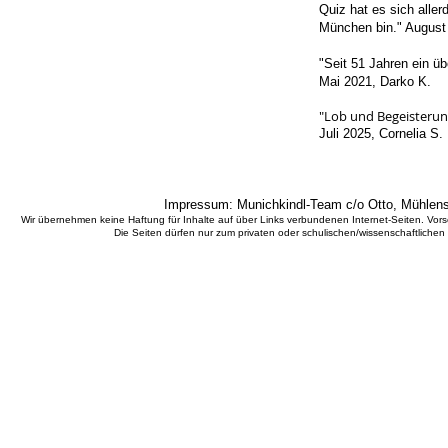
Quiz hat es sich aller
München bin." August
"Seit 51 Jahren ein üb
Mai 2021, Darko K.
"Lob und Begeisterun
Juli 2025, Cornelia S.​
Impressum: Munichkindl-Team c/o Otto, Mühlens
Wir übernehmen keine Haftung für Inhalte auf über Links verbundenen Internet-Seiten. Vorsor
Die Seiten dürfen nur zum privaten oder schulischen/wissenschaftlichen
Stadtgeschichte München -
Sitemap
-
Litera