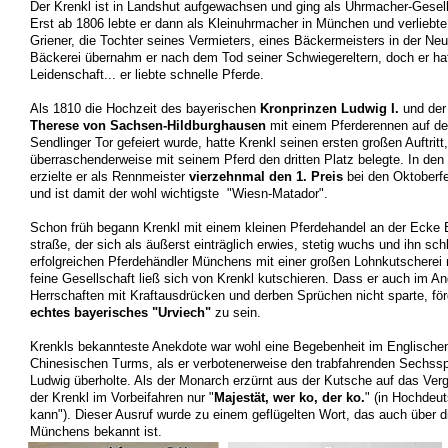
Der Krenkl ist in Landshut aufgewachsen und ging als Uhrmacher-Gesell
Erst ab 1806 lebte er dann als Kleinuhrmacher in München und verliebte
Griener, die Tochter seines Vermieters, eines Bäckermeisters in der N
Bäckerei übernahm er nach dem Tod seiner Schwiegereltern, doch er hat
Leidenschaft... er liebte schnelle Pferde.
Als 1810 die Hochzeit des bayerischen
Kronprinzen Ludwig I.
und de
Therese von Sachsen-Hildburghausen
mit einem Pferderennen auf d
Sendlinger Tor gefeiert wurde, hatte Krenkl seinen ersten großen Auftritt
überraschenderweise mit seinem Pferd den dritten Platz belegte. In de
erzielte er als Rennmeister
vierzehnmal den 1. Preis
bei den Oktoberf
und ist damit der wohl wichtigste "Wiesn-Matador".
Schon früh begann Krenkl mit einem kleinen Pferdehandel an der Ecke Ba
straße, der sich als äußerst einträglich erwies, stetig wuchs und ihn sch
erfolgreichen Pferdehändler Münchens mit einer großen Lohnkutschere
feine Gesellschaft ließ sich von Krenkl kutschieren. Dass er auch im A
Herrschaften mit Kraftausdrücken und derben Sprüchen nicht sparte, för
echtes bayerisches "Urviech"
zu sein.
Krenkls bekannteste Anekdote war wohl eine Begebenheit im Englische
Chinesischen Turms, als er verbotenerweise den trabfahrenden Sechss
Ludwig überholte. Als der Monarch erzürnt aus der Kutsche auf das Verg
der Krenkl im Vorbeifahren nur "
Majestät, wer ko, der ko.
" (in Hochdeut
kann"). Dieser Ausruf wurde zu einem geflügelten Wort, das auch über 
Münchens bekannt ist.