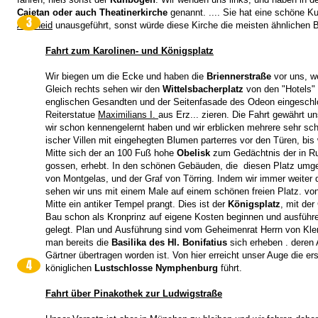
Cajetan oder auch Theatinerkirche
genannt. .... Sie hat eine schöne Ku
3
Adelheid
unausgeführt, sonst würde diese Kirche die meisten ähnlichen B
Fahrt zum Karolinen- und Königsplatz
Wir biegen um die Ecke und haben die
Briennerstraße
vor uns, we
Gleich rechts sehen wir den
Wittelsbacherplatz
von den "Hotels"
englischen Gesandten und der Seitenfasade des Odeon eingeschlo
Reiterstatue
Maximilians I.
aus Erz... zieren. Die Fahrt gewährt u
wir schon kennengelernt haben und wir erblicken mehrere sehr s
ischer Villen mit eingehegten Blumen parterres vor den Türen, bi
Mitte sich der an 100 Fuß hohe
Obelisk
zum Gedächtnis der in Ru
gossen, erhebt. In den schönen Gebäuden, die diesen Platz umge
von Montgelas, und der Graf von Törring. Indem wir immer weiter d
sehen wir uns mit einem Male auf einem schönen freien Platz. v
Mitte ein antiker Tempel prangt. Dies ist der
Königsplatz
, mit der
Bau schon als Kronprinz auf eigene Kosten beginnen und ausführ
gelegt. Plan und Ausführung sind vom Geheimenrat Herrn von Klen
man bereits die
Basilika des Hl. Bonifatius
sich erheben . deren
Gärtner übertragen worden ist. Von hier erreicht unser Auge die e
4
königlichen
Lustschlosse Nymphenburg
führt.
Fahrt über Pinakothek zur Ludwigstraße