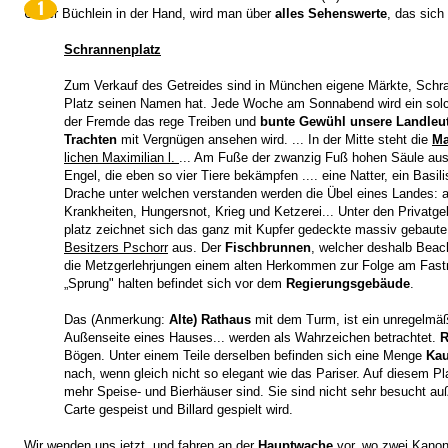
1
Unser Büchlein in der Hand, wird man über
alles Sehenswerte
, das sich
Schrannenplatz
Zum Verkauf des Getreides sind in München eigene Märkte, Schr
Platz seinen Namen hat. Jede Woche am Sonnabend wird ein solch
der Fremde das rege Treiben und
bunte Gewühl unsere Landleut
Trachten
mit Vergnügen ansehen wird. ... In der Mitte steht die
Ma
lichen Maximilian l.
... Am Fuße der zwanzig Fuß hohen Säule aus
Engel, die eben so vier Tiere bekämpfen .... eine Natter, ein Basil
Drache unter welchen verstanden werden die Übel eines Landes: 
Krankheiten, Hungersnot, Krieg und Ketzerei... Unter den Privat
platz zeichnet sich das ganz mit Kupfer gedeckte massiv gebau
Besitzers Pschorr
aus. Der
Fischbrunnen
, welcher deshalb Beach
die Metzgerlehrjungen einem alten Herkommen zur Folge am Fast
„Sprung" halten befindet sich vor dem
Regierungsgebäude
.
Das (Anmerkung:
Alte) Rathaus
mit dem Turm, ist ein unregelmä
Außenseite eines Hauses... werden als Wahrzeichen betrachtet.
R
Bögen. Unter einem Teile derselben befinden sich eine Menge
Kau
nach, wenn gleich nicht so elegant wie das Pariser. Auf diesem Pl
mehr Speise- und Bierhäuser sind. Sie sind nicht sehr besucht auß
Carte gespeist und Billard gespielt wird.
Wir wenden uns jetzt, und fahren an der
Hauptwache
vor, wo zwei Kanone