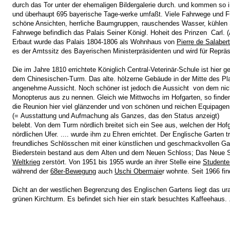
durch das Tor unter der ehemaligen Bildergalerie durch. und kommen so 
und überhaupt 695 bayerische Tage-werke umfaßt. Viele Fahrwege und F
schöne Ansichten, herrliche Baumgruppen, rauschendes Wasser, kühlen 
Fahrwege befindlich das Palais Seiner Königl. Hoheit des Prinzen Carl.
Erbaut wurde das Palais 1804-1806 als Wohnhaus von
Pierre de Salabert
es der Amtssitz des Bayerischen Ministerpräsidenten und wird für Reprä
Die im Jahre 1810 errichtete Königlich Central-Veterinär-Schule ist hier 
dem Chinesischen-Turm. Das alte. hölzerne Gebäude in der Mitte des Plat
angenehme Aussicht. Noch schöner ist jedoch die Aussicht von dem nich
Monopterus aus zu nennen. Gleich wie Mittwochs im Hofgarten, so ﬁnden
die Reunion hier viel glänzender und von schönen und reichen Equipage
(= Ausstattung und Aufmachung als Ganzes, das den Status anzeigt)
belebt. Von dem Turm nördlich breitet sich ein See aus, welchen der Ho
nördlichen Ufer. .... wurde ihm zu Ehren errichtet. Der Englische Garten t
freundliches Schlösschen mit einer künstlichen und geschmackvollen Gar
Biederstein bestand aus dem Alten und dem Neuen Schloss; Das Neue S
Weltkrieg
zerstört. Von 1951 bis 1955 wurde an ihrer Stelle eine
Studente
während der
68er-Bewegung
auch
Uschi Obermaie
r wohnte. Seit 1966 fin
Dicht an der westlichen Begrenzung des Englischen Gartens liegt das u
grünen Kirchturm. Es befindet sich hier ein stark besuchtes Kaffeehaus. .
Stadtgeschichte München -
Sitemap
-
Litera