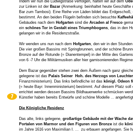
Indem wir nun die Ludwigstraße verfolgen, halten wir auf dem
Ode
zur Linken ist der
Bazar
(Anmerkung: beinhaltet heute Geschäfte 
Bar zum Tambosi). Eine Reihe von Läden bildet das Erdgeschoß; 
bestimmt. An den beiden Flügeln befinden sich besuchte
Kaffeehä
Gebäudes nach dem
Hofgarten
sind die
Arcaden al Fresco
gemal
ein
schönes Tor in Gestalt eines Triumphbogens
, das in den H
gelangen wir in die Residenzstraße.
Wir wenden uns nun nach dem
Hofgarten
, den wir in den Stunde
Die vier großen Bassins mit Springbrunnen, und der schöne Brunn
Bronze auf der Rotunde (= Dianentempel) in der Mitte des Garte
von 6 -7 Uhr die Militärmusiken aller hier garnisonierenden Regime
Dem Bazar gegenüber stehen zwei dem Äußern nach ganz gleich
gelegene ist das
Palais Seiner Hoh. des Herzogs von Leuchte
Finanzministerium). Das links befindliche ist das
königl. Odeon f
(= heute Bayr. Innenministerium) bestimmt. Auf diesem Platz soll
errichtet werden dessen Bassins Bildhauerwerke schmücken werd
7
Künstler haben bereits Entwürfe und schöne Modelle ... angefertig
Die Königliche Residenz
Das alte, links gelegene,
großartige Gebäude mit der Wache da
Portalen von Marmor und den Figuren von Bronze
ist die
köni
im Jahre 1616 von Maximilian I. ... zu erbauen angefangen. Sie 