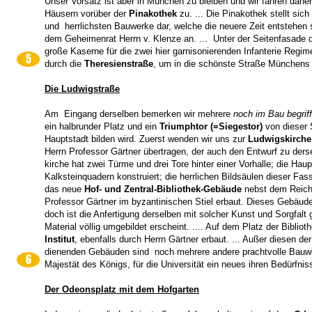
Unser Vorsatz ist aber in München zu bleiben und wir fahren daher
Häusern vorüber der
Pinakothek
zu. ... Die Pinakothek stellt sic
und herrlichsten Bauwerke dar, welche die neuere Zeit entstehen 
dem Geheimenrat Herrn v. Klenze an. ... Unter der Seitenfasade 
große Kaserne für die zwei hier garnisonierenden Infanterie Regime
5
durch die
Theresienstraße
, um in die schönste Straße Münchens 
Die Ludwigstraße
Am Eingang derselben bemerken wir mehrere
noch im Bau begrif
ein halbrunder Platz und ein
Triumphtor (=Siegestor)
von dieser 
Hauptstadt bilden wird. Zuerst wenden wir uns zur
Ludwigskirche
Herrn Professor Gärtner übertragen, der auch den Entwurf zu ders
kirche hat zwei Türme und drei Tore hinter einer Vorhalle; die Ha
Kalksteinquadern konstruiert; die herrlichen Bildsäulen dieser Fas
das neue
Hof- und Zentral-Bibliothek-Gebäude
nebst dem Reichs
Professor Gärtner im byzantinischen Stiel erbaut. Dieses Gebäud
doch ist die Anfertigung derselben mit solcher Kunst und Sorgfal
Material völlig umgebildet erscheint. .... Auf dem Platz der Bibli
Institut
, ebenfalls durch Herrn Gärtner erbaut. ... Außer diesen
dienenden Gebäuden sind noch mehrere andere prachtvolle Bau
6
Majestät des Königs, für die Universität ein neues ihren Bedürfnis
Der Odeonsplatz mit dem Hofgarten