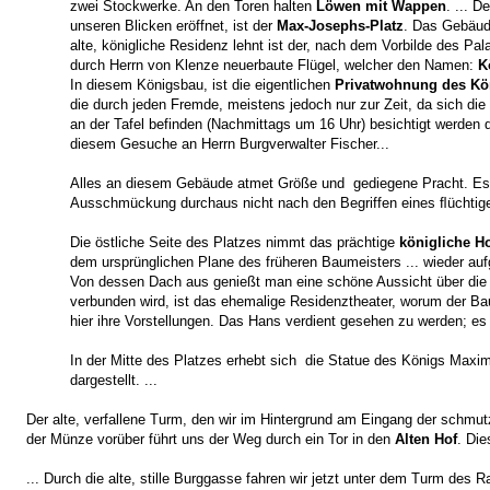
zwei Stockwerke. An den Toren halten
Löwen mit Wappen
. ... D
unseren Blicken eröffnet, ist der
Max-Josephs-Platz
. Das Gebäud
alte, königliche Residenz lehnt ist der, nach dem Vorbilde des Pala
durch Herrn von Klenze neuerbaute Flügel, welcher den Namen:
K
In diesem Königsbau, ist die eigentlichen
Privatwohnung des Kön
die durch jeden Fremde, meistens jedoch nur zur Zeit, da sich die
an der Tafel befinden (Nachmittags um 16 Uhr) besichtigt werden 
diesem Gesuche an Herrn Burgverwalter Fischer...
Alles an diesem Gebäude atmet Größe und gediegene Pracht. Es i
Ausschmückung durchaus nicht nach den Begriffen eines ﬂüchtig
Die östliche Seite des Platzes nimmt das prächtige
königliche Ho
dem ursprünglichen Plane des früheren Baumeisters ... wieder aufg
Von dessen Dach aus genießt man eine schöne Aussicht über die
verbunden wird, ist das ehemalige Residenztheater, worum der Bauf
hier ihre Vorstellungen. Das Hans verdient gesehen zu werden; es
In der Mitte des Platzes erhebt sich die Statue des Königs Maximil
dargestellt. ...
Der alte, verfallene Turm, den wir im Hintergrund am Eingang der schmu
der Münze vorüber führt uns der Weg durch ein Tor in den
Alten Hof
. Die
... Durch die alte, stille Burggasse fahren wir jetzt unter dem Turm des