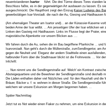
neuentstandenen
Isartor
führt. Die drei Türme dieses Tores standen la
Beschluss faßte, es in der gegenwärtigen Art ausbauen zu lassen. Es sieht
ausgeschmückt. Die Hauptfront zeigt den Einzug
Kaiser Ludwigs des Bai
gewerbstätigen Isar-Vorstadt. die nach der Au, Giesing und Haidhausen fü
(Am ehemaligen Theater am Isartor und)... an der Kürassier-Kaserne vorbe
beiden Arme der Isar wölbt. ... Am jenseitigen Ufer der Isar erblicken wi
Linken den Gasteig mit Haidhausen. Links im Flusse liegt der Prater, ei
majestätische Alpenkette vor unsern Blicken aus ....
Wir fahren durch die Au, sehen die im Bau begriffene Pfarrkirche ... und
Isarvorstadt. Nun geht's durch die Müllerstraße, zumSendlingertor, am Ang
gegen die Neuheit und Eleganz der andern Stadtteile einen ausfallende
halbrunder Form über die Stadtmauer blickt ist die Frohnveste. ... Vor de
Infchrift:
.... Nun nimmt uns die Sendlingerstraße auf. Welch' ein Kontrast zwisch
Absteigequartiere und die Bewohner der Sendlingerstraße sind deshalb m
Die Läden enthalten daher viel Nützliches und für den Haushalt und die 
Bräuer, Bäcker u. f. w. wohnen in dieser Straße. Die Sendlingerstraße f
welchem wir unsere Exkursion am Morgen begonnen haben. ...
Später Nachmittag
Jetzt tut es Not wieder einen Fiaker zu nehmen, um eine Exkursion in d