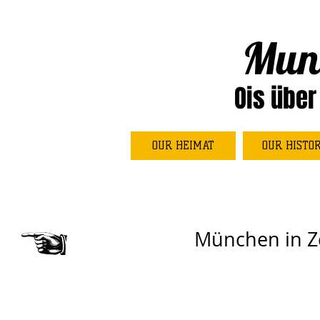
Mun
Ois über
OUR HEIMAT
OUR HISTO
München in Ze