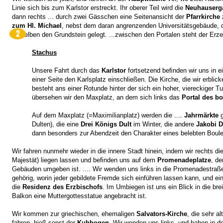
Linie sich bis zum Karlstor erstreckt. Ihr oberer Teil wird die
Neuhauserg
dann rechts ... durch zwei Gässchen eine Seitenansicht der
Pfarrkirche
zum Hl. Michael
, nebst dem daran angrenzenden Universitätsgebäude, d
2
derselben den Grundstein gelegt. ...zwischen den Portalen steht der Erze
Stachus
Unsere Fahrt durch das
Karlstor
fortsetzend beﬁnden wir uns in e
einer Seite den Karlsplatz einschließen. Die Kirche, die wir erblick
besteht ans einer Rotunde hinter der sich ein hoher, viereckiger Tu
übersehen wir den Maxplatz, an dem sich links das
Portal des b
Auf dem Maxplatz (=Maximilianplatz) werden die ....
Jahrmärkte
g
Dulten), die eine
Drei Königs Dult
im Winter, die andere
Jakobi D
dann besonders zur Abendzeit den Charakter eines belebten Boule
Wir fahren nunmehr wieder in die innere Stadt hinein, indem wir rechts di
Majestät) liegen lassen und beﬁnden uns auf dem
Promenadeplatze
, d
Gebäuden umgeben ist. .... Wir wenden uns links in die Promenadestraße u
gehörig, worin jeder gebildete Fremde sich einführen lassen kann, und ein
die
Residenz des Erzbischofs
. Im Umbiegen ist uns ein Blick in die bre
Balkon eine Muttergottesstatue angebracht ist.
Wir kommen zur griechischen, ehemaligen
Salvators-Kirche
, die sehr a
fahren, hieß sonst der
Kuhbogen
. Wir wenden uns links, und haben in d