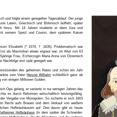
sch und folgte einem geregelten Tagesablauf. Der junge
e Latein, Griechisch und Böhmisch büffeln, später
h hinzu. Mit 14 Jahren studierte er dann Jura und
 mit seinem Spezl und Cousin, dem späteren Kaiser
ssin Elisabeth (* 1574; † 1635). Problematisch war
Erst als Maximilian etwas ergraut war, im Alter von 63
5jährige Frau, Erzherzogin Maria Anna von Österreich
e Nachfolge erst spät geregelt war.
Vorsitzenden des geheimen Rates und schon ein Jahr
dankte sein Vater
Herzog Wilhelm
schließlich ganz ab
g von einigen Millionen Gulden.
och Opa gelang, er sanierte in nur wenigen Jahren das
hte es durch Reformen wirtschaftlich leistungsfähig.
 der Vergabe von Monopolen. So sicherte er sich 1603
gen Recht aufs Brauen und dem Verkauf von weißem
tlichen Hofbräuhäusern auf. Drei davon gibt es heute
Kelheimer Hofbräuhaus
(in dem später die Schneider-