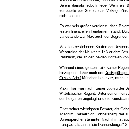
Weisse erfunden wurde) und das Traunst
Baiern damals jedoch lieber Wein als Bi
verteuerte per Gesetz das Volksgetränk
nicht anfielen.
Es war sein großer Verdienst, dass Baier
festen finanziellen Fundament stand. Dur
Landstände war Max auch der Begründer de
Max ließ bestehende Bauten der Residen
Westtrakte der Neuveste ließ er abreißen
Residenz, die an den beiden Portalen
von
Während eines großen Teils seiner Regents
hinzog und daher auch der
Dreißigjährige 
Gustav Adolf
München besetzte, musste M
Maximilian war nach Kaiser Ludwig der B
Wittelsbacher Regent. Unter seiner Herrs
der Hofgarten angelegt und die Kunstsam
Einer seiner wichtigsten Berater, als Geh
Joachim Freiherr von Donnersberg, der a
Donerspercher stammte. Nach ihm ist sow
Europas, als auch "die Donnersberger" S