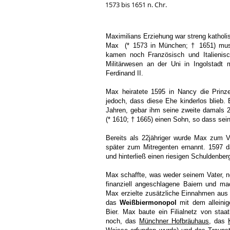
1573 bis 1651 n. Chr.
Maximilians Erziehung war streng katholi
Max (* 1573 in München; † 1651) musst
kamen noch Französisch und Italienisc
Militärwesen an der Uni in Ingolstadt
Ferdinand II.
Max heiratete 1595 in Nancy die Prinze
jedoch, dass diese Ehe kinderlos blieb. 
Jahren, gebar ihm seine zweite damals 2
(* 1610; † 1665) einen Sohn, so dass sein
Bereits als 22jähriger wurde Max zum 
später zum Mitregenten ernannt. 1597 
und hinterließ einen riesigen Schuldenber
Max schaffte, was weder seinem Vater, n
finanziell angeschlagene Baiern und mac
Max erzielte zusätzliche Einnahmen aus
das
Weißbiermonopol
mit dem alleini
Bier. Max baute ein Filialnetz von staa
noch, das
Münchner Hofbräuhaus
, das