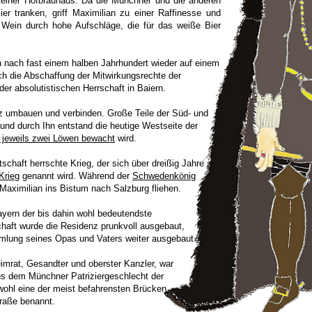
einer Hofbräuhaus. Da die Münchner und die anderen
er tranken, griff Maximilian zu einer Raffinesse und
 Wein durch hohe Aufschläge, die für das weiße Bier
n nach fast einem halben Jahrhundert wieder auf einem
ch die Abschaffung der Mitwirkungsrechte der
r absolutistischen Herrschaft in Baiern.
z umbauen und verbinden. Große Teile der Süd- und
 und durch Ihn entstand die heutige Westseite der
 jeweils zwei Löwen bewacht
wird.
chaft herrschte Krieg, der sich über dreißig Jahre
Krieg
genannt wird. Während der
Schwedenkönig
aximilian ins Bistum nach Salzburg fliehen.
ayern der bis dahin wohl bedeutendste
chaft wurde die Residenz prunkvoll ausgebaut,
mlung seines Opas und Vaters weiter ausgebaut.
eimrat, Gesandter und oberster Kanzler, war
us dem Münchner Patriziergeschlecht der
ohl eine der meist befahrensten Brücken
traße benannt.