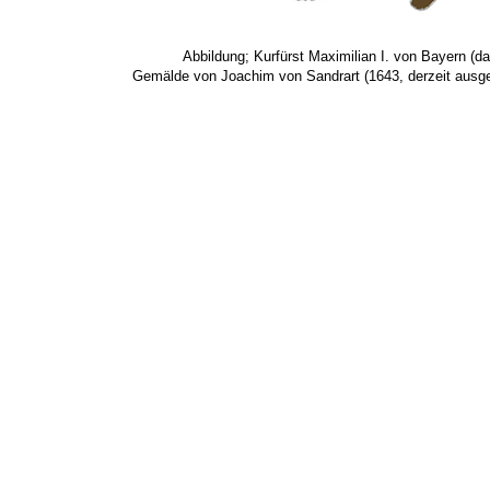
Abbildung; Kurfürst Maximilian I. von Bayern (d
Gemälde von Joachim von Sandrart (1643, derzeit ausg
ichte München -
Sitemap
-
Literatur
-
Datenschutz
© 2014-2026 by Munichkindl,