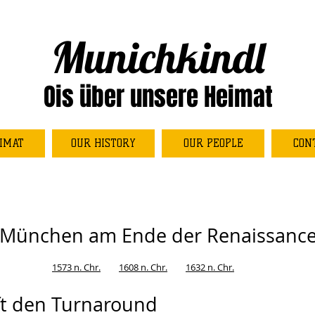
Munichkindl
Ois über unsere Heimat
IMAT
OUR HISTORY
OUR PEOPLE
CON
München am Ende der Renaissanc
1573 n. Chr.
1608 n. Chr.
1632 n. Chr.
fft den Turnaround