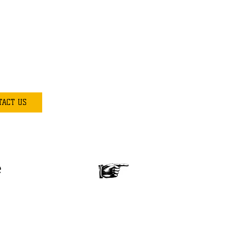
TACT US
e