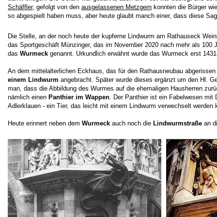
Schäffler
, gefolgt von den
ausgelassenen Metzgern
konnten die Bürger wie
so abgespielt haben muss, aber heute glaubt manch einer, dass diese Sage
Die Stelle, an der noch heute der kupferne Lindwurm am Rathauseck Weins
das Sportgeschäft Münzinger, das im November 2020 nach mehr als 100 J
das
Wurmeck
genannt. Urkundlich erwähnt wurde das Wurmeck erst 1431
An dem mittelalterlichen Eckhaus, das für den Rathausneubau abgerisse
einem Lindwurm
angebracht. Später wurde dieses ergänzt um den Hl. Geo
man, dass die Abbildung des Wurmes auf die ehemaligen Hausherren zurüc
nämlich einen
Panthier im Wappen
. Der Panthier ist ein Fabelwesen mi
Adlerklauen - ein Tier, das leicht mit einem Lindwurm verwechselt werden 
Heute erinnert neben dem
Wurmeck
auch noch die
Lindwurmstraße
an d