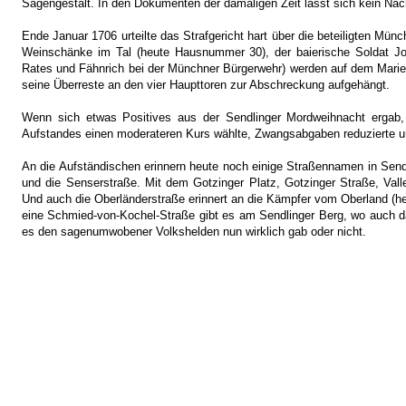
Sagengestalt. In den Dokumenten der damaligen Zeit lässt sich kein Nach
Ende Januar 1706 urteilte das Strafgericht hart über die beteiligten Mün
Weinschänke im Tal (heute Hausnummer 30), der baierische Soldat Jo
Rates und Fähnrich bei der Münchner Bürgerwehr) werden auf dem Marienp
seine Überreste an den vier Haupttoren zur Abschreckung aufgehängt.
Wenn sich etwas Positives aus der Sendlinger Mordweihnacht ergab, 
Aufstandes einen moderateren Kurs wählte, Zwangsabgaben reduzierte un
An die Aufständischen erinnern heute noch einige Straßennamen in Sendli
und die Senserstraße. Mit dem Gotzinger Platz, Gotzinger Straße, Valle
Und auch die Oberländerstraße erinnert an die Kämpfer vom Oberland (he
eine Schmied-von-Kochel-Straße gibt es am Sendlinger Berg, wo auch 
es den sagenumwobener Volkshelden nun wirklich gab oder nicht.
Stadtgeschichte München -
Sitemap
-
Litera