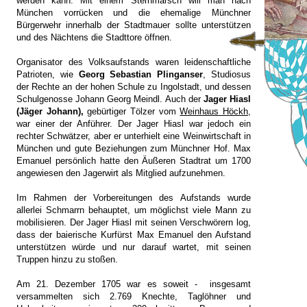
werden kann.
Mit einem Sternmarsch will man nach
München vorrücken und die ehemalige Münchner
Bürgerwehr innerhalb der Stadtmauer sollte unterstützen
und des Nächtens die Stadttore öffnen.
Organisator des Volksaufstands waren leidenschaftliche
Patrioten, wie
Georg Sebastian Plinganser
, Studiosus
der Rechte an der hohen Schule zu Ingolstadt, und dessen
Schulgenosse Johann Georg Meindl. Auch der
Jager Hiasl
(Jäger Johann),
gebürtiger Tölzer vom
Weinhaus Höckh,
war einer der Anführer. Der Jager Hiasl war jedoch ein
rechter Schwätzer, aber er unterhielt eine Weinwirtschaft in
München und gute Beziehungen zum Münchner Hof. Max
Emanuel persönlich hatte den Äußeren Stadtrat um 1700
angewiesen den Jagerwirt als Mitglied aufzunehmen.
Im Rahmen der Vorbereitungen des Aufstands wurde
allerlei Schmarrn behauptet, um möglichst viele Mann zu
mobilisieren. Der Jager Hiasl mit seinen Verschwörern log,
dass der baierische Kurfürst Max Emanuel den Aufstand
unterstützen würde und nur darauf wartet, mit seinen
Truppen hinzu zu stoßen.
Am 21. Dezember 1705 war es soweit - insgesamt
versammelten sich 2.769 Knechte, Taglöhner und