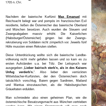
1705 n. Chr.
Nachdem der baierische Kurfürst
Max Emanuel
mit
Reichsacht belegt war und pompös im französischen Exil
residierte, ließen die Österreicher das baierische Oberland
und München besetzen. Auch wurden die Steuern und
Zwangsabgaben massiv erhöht. Die Kaiserlichen
(Habsburger/Österreicher) gingen bei der Zwangs-
rekrutierung von Soldaten nicht zimperlich vor. Jeweils fünf
Höfe mussten einen Rekruten stellen.
Diese Unterdrückung wollte sich die baierische Landbe-
völkerung nicht mehr gefallen lassen und so kam es zu
ersten Aufständen u.a. bei Tölz. Der Leitspruch war
ausgegeben „
Lieber bairisch sterb'n, als in des Kaisers
Unfug verderb'n.
“. Also lieber den verrückten
Wittelsbacher-
Kurfürsten, der den Österreichern doch
tatsächlich vorschlug, Baiern gegen Sardinien, Mailand
und Mantua einzutauschen, als die Habsburgischen
Gräueltaten erdulden.
Man schmiedete also einen geheimen Plan, wie die
österreichische Besatzungsmacht aus München vertrieben