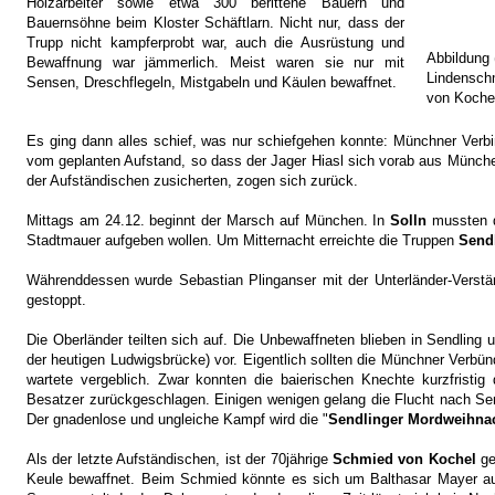
Holzarbeiter sowie etwa 300 berittene Bauern und
Bauernsöhne beim Kloster Schäftlarn. Nicht nur, dass der
Trupp nicht kampferprobt war, auch die Ausrüstung und
Abbildung 
Bewaffnung war jämmerlich. Meist waren sie nur mit
Lindenschm
Sensen, Dreschflegeln, Mistgabeln und Käulen bewaffnet.
von Kochel
Es ging dann alles schief, was nur schiefgehen konnte: Münchner Verbi
vom geplanten Aufstand, so dass der Jager Hiasl sich vorab aus Münch
der Aufständischen zusicherten, zogen sich zurück.
Mittags am 24.12. beginnt der Marsch auf München. In
Solln
mussten d
Stadtmauer aufgeben wollen.
Um Mitternacht erreichte die Truppen
Send
Währenddessen wurde Sebastian Plinganser mit der Unterländer-Verstä
gestoppt.
Die Oberländer teilten sich auf. Die Unbewaffneten blieben in Sendling
der heutigen Ludwigsbrücke) vor. Eigentlich sollten die Münchner Verbü
wartete vergeblich. Zwar konnten die baierischen Knechte kurzfrist
Besatzer zurückgeschlagen.
Einigen wenigen gelang die Flucht nach Sen
Der gnadenlose und ungleiche Kampf wird die "
Sendlinger Mordweihna
Als der letzte Aufständischen, ist der 70jährige
Schmied von Kochel
ge
Keule bewaffnet. Beim Schmied könnte es sich um Balthasar Mayer aus 