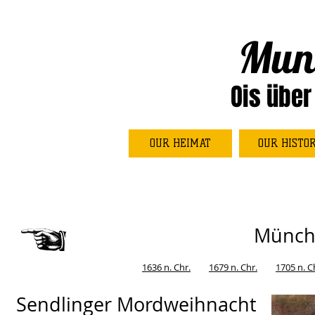
Mun
Ois über
OUR HEIMAT
OUR HISTO
Münch
1636 n. Chr.
1679 n. Chr.
1705 n. C
Sendlinger Mordweihnacht