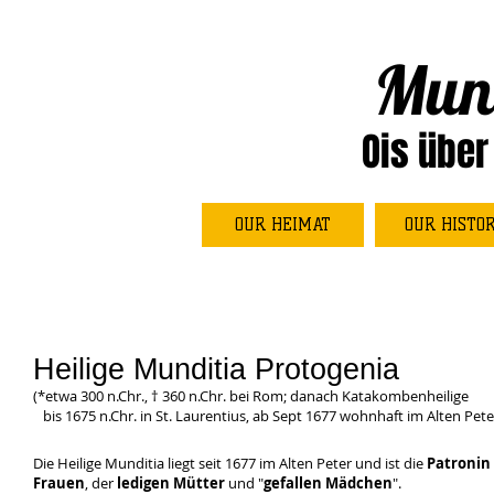
Mun
Ois über
OUR HEIMAT
OUR HISTO
Heilige Munditia Protogenia
(*etwa 300 n.Chr.,
† 360 n.Chr. bei Rom; danach Katakombenheilige
bis 1675 n.Chr. in St. Laurentius, ab Sept 1677 wohnhaft im Alten Pete
Die Heilige Munditia liegt seit 1677 im Alten Peter und ist die
Patronin
Frauen
, der
ledigen Mütter
und "
gefallen Mädchen
".