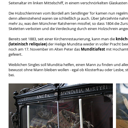
Seitenaltar im linken Mittelschiff, in einem verschnörkelten Glaskasten 
Die Hübschlerinnen vom Bordell am Sendlinger Tor kamen nun regelmäß
denn alleinstehend waren sie schließlich ja auch. Über Jahrzehnte nah
mehr zu, was den Münchner Ratsherren missfiel, so dass 1804 die Zur
Skeletten verboten und die Verdeckung durch einen Holzschrein ang
Bereits seit 1883, seit einer Kirchenrestaurierung, kann man die
knöch
(lateinisch reliquiae)
der Heilige Munditia wieder in voller Pracht b
noch am 17. November im Alten Peter das
Munditiafest
mit Hochamt 
gefeiert.
Weiblichen Singles soll Munditia helfen, einen Mann zu finden und alle
bewusst ohne Mann bleiben wollen - egal ob Klosterfrau oder Lesbe, ste
bei.