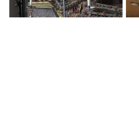
Stadtgeschichte München -
Sitemap
-
Litera