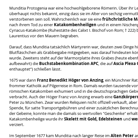
Munditia Protogenia war eine hochwohlgeborene Römerin. Über ihr Leb
überhaupt nichts bekannt, einzig dass sie im Alter von sechzig vermu
verstorbenen sein soll. Wahrscheinlich war sie eine
frühchristliche M
nach ihrem Tod zu einer
Katakombenheiligen
und in einem Nischen
Cyriacus-Katakombe (Ruhestätte des Calixt I. Bischof von Rom; † 222) b
Laurentius vor den Mauern begraben.
Darauf, dass Munditia tatsächlich Märtyrerin war, deuten zwei Dinge hin
Blutfläschchen als Grabbeigabe mitgegeben, was darauf hindeuten kön
wurde. Zweitens steht auf der Marmorplatte ihres Grabes (heute ebenfa
aufbewahrt) die
Buchstabenkombination APC
, die auf
Ascia Plexa 
enthauptet“) schließen lässt.
1675 war dann
Franz Benedikt Höger von Anzing
, ein Münchner Ra
frommer Katholik auf Pilgerreise in Rom. Damals wurden tausende vo
römischen Katakomben exhumiert und in die deutschsprachigen Gebie
verbracht. Auch der Höger Franz von Anzing erwarb eine
Ganzkörperr
Peter zu München. Zwar wurden Reliquien nicht offiziell verkauft, aber
Spende, für satte Transportgebühren und einer zusätzlichen Berechn
der Gebeine, konnte man die damals so wertvollen "Geschenke" erhalt
Katakombenheilige wurde ihr
Skelett mit Gold, Edelsteinen
und
wer
verziert.
Im September 1677 kam Munditia nach langer Reise im
Alten Peter
an