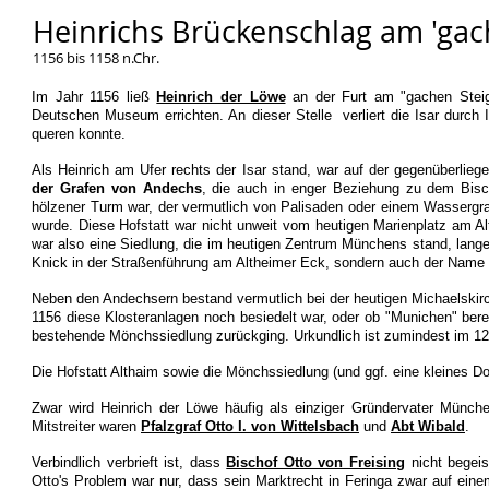
Heinrichs Brückenschlag am 'gac
1156 bis 1158 n.Chr.
Im Jahr 1156 ließ
Heinrich der Löwe
an der Furt am "gachen Steig"
Deutschen Museum errichten. An dieser Stelle verliert die Isar durch
queren konnte.
Als Heinrich am Ufer rechts der Isar stand, war auf der gegenüberlieg
der Grafen von Andechs
, die auch in enger Beziehung zu dem Bisch
hölzener Turm war, der vermutlich von Palisaden oder einem Wassergr
wurde. Diese Hofstatt war nicht unweit vom heutigen Marienplatz am A
war also eine Siedlung, die im heutigen Zentrum Münchens stand, lan
Knick in der Straßenführung am Altheimer Eck, sondern auch der Name 
Neben den Andechsern bestand vermutlich bei der heutigen Michaelskir
1156 diese Klosteranlagen noch besiedelt war, oder ob "Munichen" berei
bestehende Mönchssiedlung zurückging. Urkundlich ist zumindest im 1
Die Hofstatt Althaim sowie die Mönchssiedlung (und ggf. eine kleines D
Zwar wird Heinrich der Löwe häufig als einziger Gründervater Münche
Mitstreiter waren
Pfalzgraf Otto I. von Wittelsbach
und
Abt Wibald
.
Verbindlich verbrieft ist, dass
Bischof Otto von Freising
nicht begeis
Otto's Problem war nur, dass sein Marktrecht in Feringa zwar auf eine