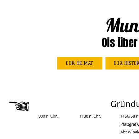
Mun
Ois über
OUR HEIMAT
OUR HISTO
Gründ
900 n. Chr.
1130 n. Chr.
1156/58 n.
Pfalzgraf 
Abt Wibal