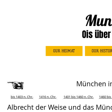
Mun
Ois über
OUR HEIMAT
OUR HISTO
München im
bis 1403 n. Chr.
1416 n. Chr.
1401 bis 1460 n. Chr.
1460 bis 
Albrecht der Weise und das Mün