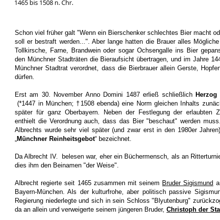
1465 bis 1508 n. Chr.
Schon viel früher galt "Wenn ein Bierschenker schlechtes Bier macht o
soll er bestraft werden...". Aber lange hatten die Brauer alles Möglich
Tollkirsche, Farne, Brandwein oder sogar Ochsengalle ins Bier gepan
den Münchner Stadträten die Bieraufsicht übertragen, und im Jahre 14
Münchner Stadtrat verordnet, dass die Bierbrauer allein Gerste, Hop
dürfen.
Erst am 30. November Anno Domini 1487 erließ schließlich
Herzog 
(*1447 in München; †1508 ebenda) eine Norm gleichen Inhalts zunäc
später für ganz Oberbayern. Neben der Festlegung der erlaubten 
enthielt die Verordnung auch, dass das Bier "beschaut" werden muss
Albrechts wurde sehr viel später (und zwar erst in den 1980er Jahren
„
Münchner Reinheitsgebot
“ bezeichnet.
Da Albrecht IV. belesen war, eher ein Büchermensch, als an Ritterturnie
dies ihm den Beinamen "der Weise".
Albrecht regierte seit 1465 zusammen mit seinem
Bruder Sigismund
an
Bayern-München. Als der kulturfrohe, aber politisch passive Sigismu
Regierung niederlegte und sich in sein Schloss "Blyutenburg" zurückzo
da an allein und verweigerte seinem jüngeren Bruder,
Christoph der Sta