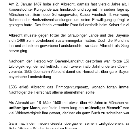
Am 2. Januar 1487 holte sich Albrecht, damals fast vierzig Jahre alt,
Kaiserstochter Kunigunde aus Innsbruck und zog mit Ihr sieben Tage sp
München ein. Sein neuer Schwiegervater, Kaiser Friedrich III. war weni
Rahmen der Hochzeitsverhandlungen um seine Einwilligung gefragt w
gezogen hatte. Das frisch vermählte Paar fiel deshalb beim Kaiser für v
Albrecht musste gegen Ritter der Straubinger Lande und des Bayeris
sich 1489 zum Löwlerbund zusammengetan hatten. Doch die Münchner 
ihn und schickten geworbene Landsknechte, so dass Albrecht als Sieg
hervor ging.
Nachdem der Herzog von Bayern-Landshut gestorben war, folgte 15
Erbfolgekrieg, der schließlich, nach zweieinhalb Jahrhunderten Ober-
vereinte. 1505 übernahm Albrecht damit die Herrschaft über ganz Bayer
bayerische Landesteilung.
1506 erließ Albrecht das Primogeniturgesetz, wonach fortan imme
Nachfolger die Herrschaft alleine übernehmen sollte.
Als Albrecht am 18. März 1508 mit etwas über 60 Jahre in München ver
unförmiger Mann
, der "sein Leben lang ein
mühseliger Mensch
" war
viel Widerwärtigkeit ihm gewart, darüber ein ganz Buch zu schreiben war
Ganz nach dem neuen Gesetz übergab er seinem Erstgeborenen, se
Sohn Wilhelm IV. das Herzogtum Bayern.